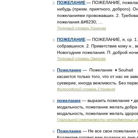
ПОЖЕЛАНИЕ
— ПОЖЕЛАНИЕ, пожелания,
2
нибудь (преим. приятного, доброго). 
пожеланиями провожавших. 2. Требова
пожелания.&#8230; …
Толковый словарь Ушакова
ПОЖЕЛАНИЕ
— ПОЖЕЛАНИЕ, я, ср. 1.
3
собравшихся. 2. Приветствие кому н.,
Новогодние пожелания. П. доброй ноч
Толковый словарь Ожегова
Пожелание
— Пожелание ♦ Souhait С
4
касаются только того, что от нас не зав
суеверие, иногда вежливость. Без перв
Философский словарь Спонвиля
пожелание
— выразить пожелание • дей
5
модальность, пожелание желать добра 
модальность, пожелание желать здоров
Глагольной сочетаемости непредметных и
Пожелание
— Не все свои пожелания с
6
Коллектив готовит вам подарок ко дню 