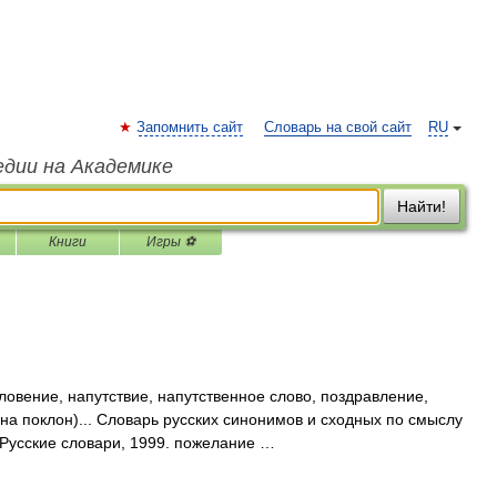
Запомнить сайт
Словарь на свой сайт
RU
едии на Академике
Найти!
Книги
Игры ⚽
овение, напутствие, напутственное слово, поздравление,
(на поклон)... Словарь русских синонимов и сходных по смыслу
 Русские словари, 1999. пожелание …