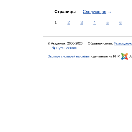
Страницы
Следующая
→
1
2
3
4
5
6
© Академик, 2000-2026
Обратная связь:
Техподдерж
👣 Путешествия
Экспорт словарей на сайты
, сделанные на PHP,
Jo