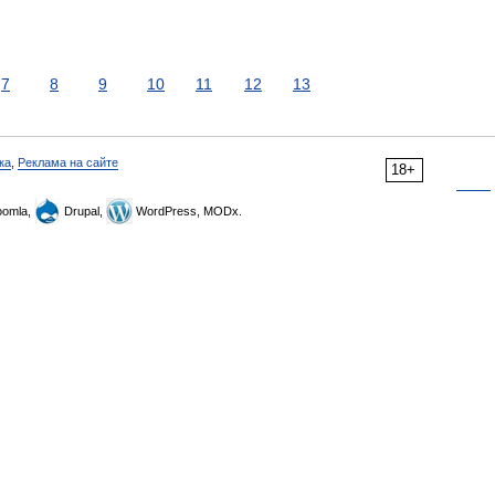
7
8
9
10
11
12
13
ка
,
Реклама на сайте
18+
omla,
Drupal,
WordPress, MODx.