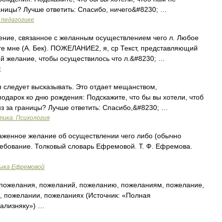
раницы? Лучше ответить: Спасибо, ничего&#8230; …
 педагогике
ие, связанное с желанным осуществлением чего л. Любое
 мне (А. Бек). ПОЖЕЛАНИЕ2, я, ср Текст, представляющий
й желание, чтобы осуществилось что л.&#8230; …
х
следует высказывать. Это отдает мещанством,
подарок ко дню рождения: Подскажите, что бы вы хотели, чтоб
из за границы? Лучше ответить: Спасибо,&#8230; …
тика. Психология
аженное желание об осуществлении чего либо (обычно
требование. Толковый словарь Ефремовой. Т. Ф. Ефремова.
зыка Ефремовой
пожелания, пожеланий, пожеланию, пожеланиям, пожелание,
 пожелании, пожеланиях (Источник: «Полная
Зализняку») …