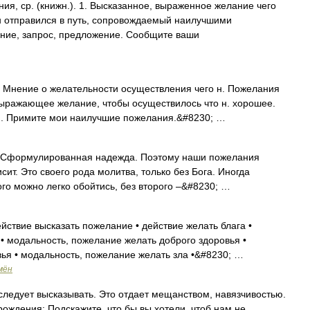
 ср. (книжн.). 1. Высказанное, выраженное желание чего
Он отправился в путь, сопровождаемый наилучшими
ние, запрос, предложение. Сообщите ваши
 Мнение о желательности осуществления чего н. Пожелания
 выражающее желание, чтобы осуществилось что н. хорошее.
и. Примите мои наилучшие пожелания.&#8230; …
формулированная надежда. Поэтому наши пожелания
исит. Это своего рода молитва, только без Бога. Иногда
ого можно легко обойтись, без второго –&#8230; …
ствие высказать пожелание • действие желать блага •
• модальность, пожелание желать доброго здоровья •
ья • модальность, пожелание желать зла •&#8230; …
мён
ледует высказывать. Это отдает мещанством, навязчивостью.
рождения: Подскажите, что бы вы хотели, чтоб нам не