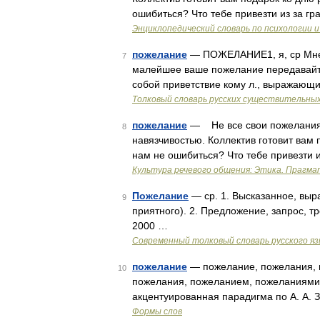
ошибиться? Что тебе привезти из за г
Энциклопедический словарь по психологии и
пожелание
— ПОЖЕЛАНИЕ1, я, ср Мнен
7
малейшее ваше пожелание передавайте
собой приветствие кому л., выражающи
Толковый словарь русских существительны
пожелание
— Не все свои пожелания 
8
навязчивостью. Коллектив готовит вам 
нам не ошибиться? Что тебе привезти 
Культура речевого общения: Этика. Прагма
Пожелание
— ср. 1. Высказанное, выр
9
приятного). 2. Предложение, запрос, 
2000 …
Современный толковый словарь русского я
пожелание
— пожелание, пожелания, 
10
пожелания, пожеланием, пожеланиями,
акцентуированная парадигма по А. А. 
Формы слов